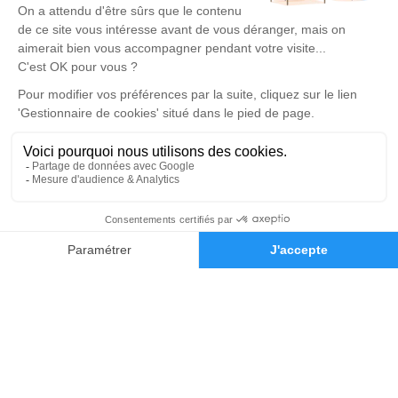
produits
Nous contacter
Pompes Funèbres de l'Orée
02 79 81 32 57
contact@pompes-funebres-de-loree.fr
5 place du Commerce, 14123 Cormelles-le-Royal
Réseaux sociaux
02 79 81 32 57
Demande de devis
Rubrique réglementaire
Mentions légales
Politique de traitement des données personnelles
Politique d’utilisation des cookies
Gestionnaire de cookies
Zone d'intervention
Réalisation et référencement par Simplifia