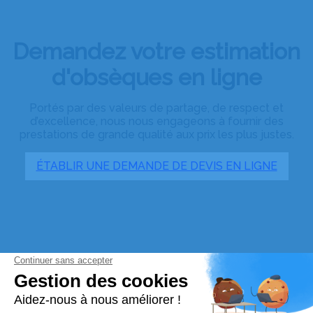
Demandez votre estimation
d'obsèques en ligne
Portés par des valeurs de partage, de respect et
d’excellence, nous nous engageons à fournir des
prestations de grande qualité aux prix les plus justes.
ÉTABLIR UNE DEMANDE DE DEVIS EN LIGNE
Découvrez nos services et