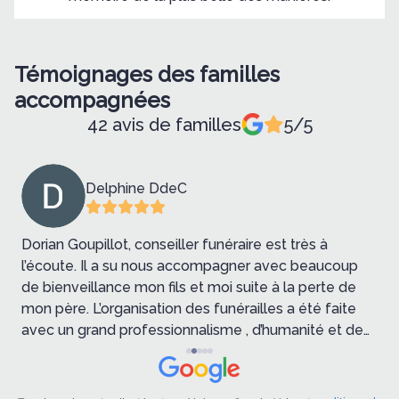
Témoignages des familles
accompagnées
42 avis de familles
5/5
Delphine DdeC
Dorian Goupillot, conseiller funéraire est très à
J
l’écoute. Il a su nous accompagner avec beaucoup
p
de bienveillance mon fils et moi suite à la perte de
D
mon père. L’organisation des funérailles a été faite
m
avec un grand professionnalisme , d’humanité et de
v
respect. Merci 🙏
ê
e