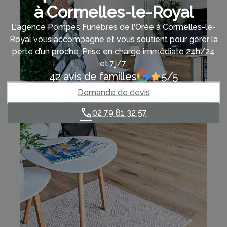
à Cormelles-le-Royal
L'agence Pompes Funèbres de l'Orée à Cormelles-le-
Royal vous accompagne et vous soutient pour gérer la
perte d’un proche. Prise en charge immédiate 24h/24
et 7j/7.
42 avis de familles
5/5
Demande de devis
02 79 81 32 57