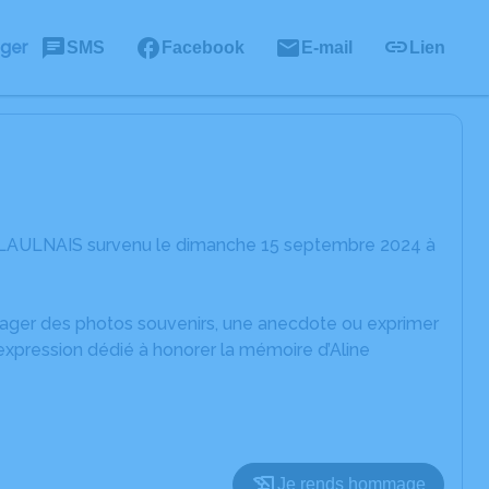
ager
SMS
Facebook
E-mail
Lien
ne LAULNAIS survenu le dimanche 15 septembre 2024 à
rtager des photos souvenirs, une anecdote ou exprimer
expression dédié à honorer la mémoire d’Aline
Je rends hommage