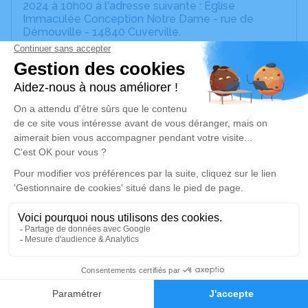
2024 à 10h00 à l'adresse suivante : Église
Immaculée Conception Notre Dame - rue de
Démouville - 14840 Cuverville.
Cet espace privé est destiné à recueillir vos
condoléances ou le souvenir d’un moment passé.
Je rends hommage
Cérémonie religieuse
vendredi 06 septembre 2024 à 10h00
Église Immaculée Conception Notre Dame de
Cuverville
rue de Démouville
14840 Cuverville
4
Je rends hommage
Faire-part
Hommages
Déroulé des obsèques