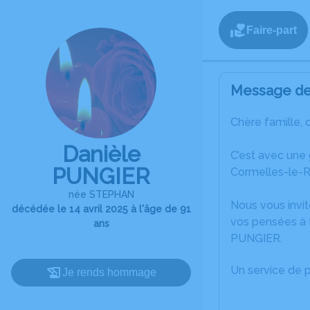
Faire-part
Message de 
Chère famille, 
Danièle
C’est avec une
PUNGIER
Cormelles-le-R
née STEPHAN
Nous vous invit
décédée le 14 avril 2025 à l'âge de 91
vos pensées à t
ans
PUNGIER.
Un service de 
Je rends hommage