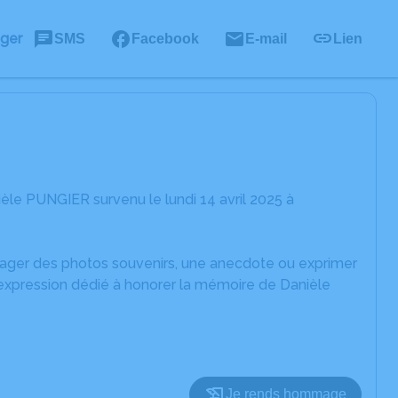
ager
SMS
Facebook
E-mail
Lien
le PUNGIER survenu le lundi 14 avril 2025 à
rtager des photos souvenirs, une anecdote ou exprimer
'expression dédié à honorer la mémoire de Danièle
Je rends hommage