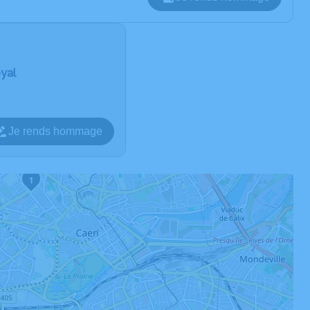
oyal
Je rends hommage
1