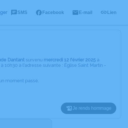
ager
SMS
Facebook
E-mail
Lien
ude Dantant
survenu
mercredi 12 février 2025
à
 10h30 à l'adresse suivante : Église Saint Martin -
d’un moment passé.
Je rends hommage