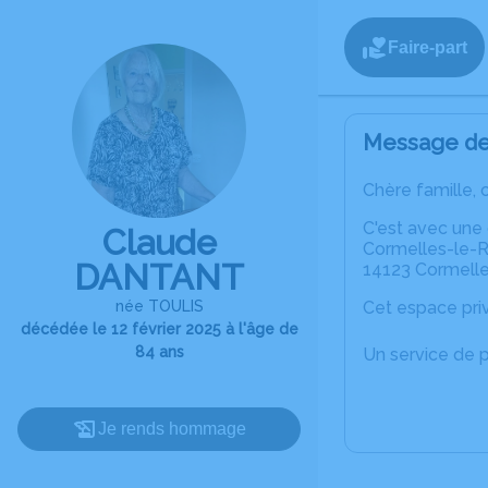
Faire-part
Message de 
Chère famille, 
C'est avec une
Claude
Cormelles-le-Ro
DANTANT
14123 Cormelle
née TOULIS
Cet espace priv
décédée le 12 février 2025 à l'âge de
84 ans
Un service de 
Je rends hommage