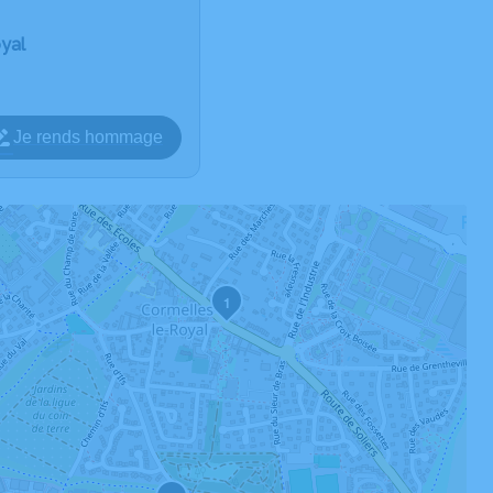
oyal
Je rends hommage
1