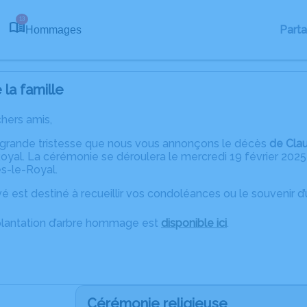
13
Part
Hommages
la famille
chers amis,
 grande tristesse que nous vous annonçons le décès
de Cla
yal. La cérémonie se déroulera le mercredi 19 février 2025 à
s-le-Royal.
é est destiné à recueillir vos condoléances ou le souvenir 
plantation d’arbre hommage est
disponible ici
.
Cérémonie religieuse