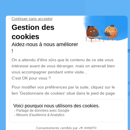
Déroulé de
Le mercre
Église Sain