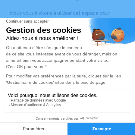
Nous vous invitons à utiliser cet espace pour
laisser vos condoléances, partager des photos
souvenirs, une anecdote ou exprimer vos pensées
à travers des poèmes ou des textes. Cet endroit
est un lieu d'expression dédié à honorer la
mémoire de Gérard DE COCK.
Un service de plantation d’arbre hommage est
disponible ici
.
Je rends hommage
Cérémonie religieuse
jeudi 20 novembre 2025 à 14h30
4
Église Saint André À Ifs Bourg d'Ifs
14123 Ifs
Faire-part
Hommages