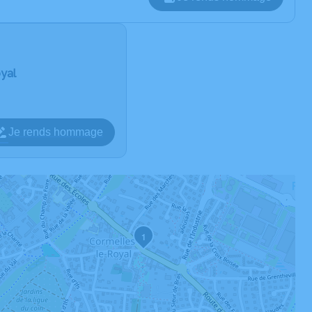
oyal
Je rends hommage
1