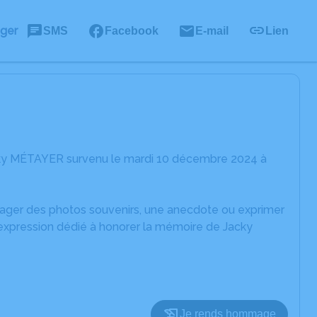
ager
SMS
Facebook
E-mail
Lien
cky MÉTAYER survenu le mardi 10 décembre 2024 à
rtager des photos souvenirs, une anecdote ou exprimer
'expression dédié à honorer la mémoire de Jacky
Je rends hommage