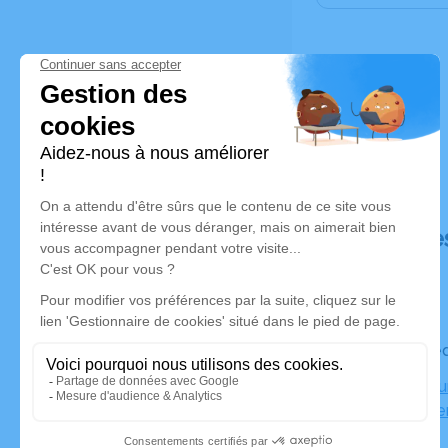
Déroulé de
Le mercre
Crématoriu
14000 Cae