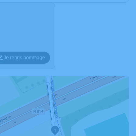
Je rends hommage
1