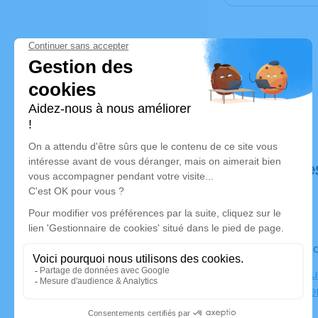
Déroulé de
Le vendre
Crématoriu
14000 Cae