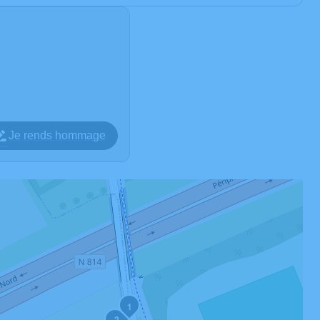
Je rends hommage
1
2