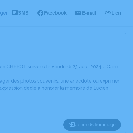
ager
SMS
Facebook
E-mail
Lien
ien CHEBOT survenu le vendredi 23 août 2024 à Caen.
rtager des photos souvenirs, une anecdote ou exprimer
'expression dédié à honorer la mémoire de Lucien
Je rends hommage