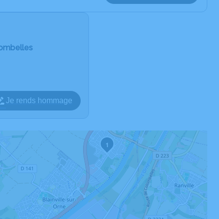
olombelles
Je rends hommage
1