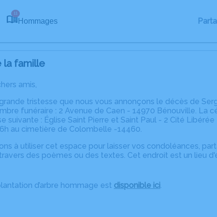
11
Part
Hommages
la famille
chers amis,
 grande tristesse que nous vous annonçons le décès de Serg
mbre funéraire : 2 Avenue de Caen - 14970 Bénouville. La c
se suivante : Église Saint Pierre et Saint Paul - 2 Cité Libéré
h au cimetière de Colombelle -14460.
ons à utiliser cet espace pour laisser vos condoléances, pa
travers des poèmes ou des textes. Cet endroit est un lieu d
plantation d’arbre hommage est
disponible ici
.