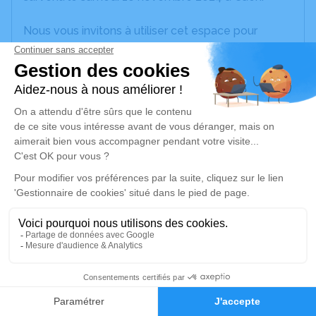
Nous vous invitons à utiliser cet espace pour
laisser vos condoléances, partager des photos
souvenirs, une anecdote ou exprimer vos pensées
à travers des poèmes ou des textes. Cet endroit
est un lieu d'expression dédié à honorer la
mémoire de Suzanne AUGUSTINE.
Un service de plantation d’arbre hommage est
disponible ici
.
Je rends hommage
Cérémonie religieuse
jeudi 21 novembre 2024 à 14h00
1
Église Saint André À Ifs Bourg d'Ifs
14123 Ifs
Faire-part
Hommages