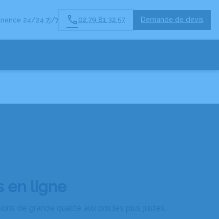
02 79 81 32 57
Demande de devis
nence 24/24 7j/7
 en ligne
ns de grande qualité aux prix les plus justes.