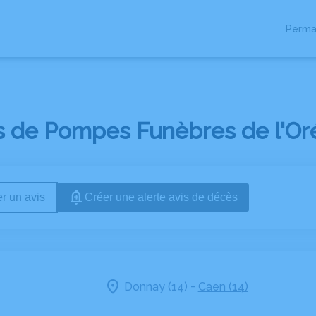
Perma
MAGES
ESPACES FAMILLES
s de Pompes Funèbres de l'Oré
r un avis
Créer une alerte avis de décès
-
Donnay (14)
Caen (14)