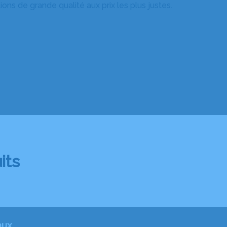
ns de grande qualité aux prix les plus justes.
its
aux