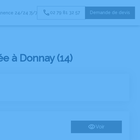
02 79 81 32 57
Demande de devis
nence 24/24 7j/7
e à Donnay (14)
Voir