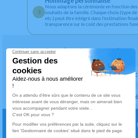
Hommage personnalisé
Nous adaptons la cérémonie en fonction des 
3
souhaits de la famille. Chaque choix (type de c
etc.) peut être intégré dans l'estimation final
transparence sur le coût des prestations funé
Nous répondons à vos questions
À quel moment faut-il contact
Préparation d'une cér
Quelles sont les démarches administr
Nous restons à votre écoute pour 
urgence décès, 24h sur 24.