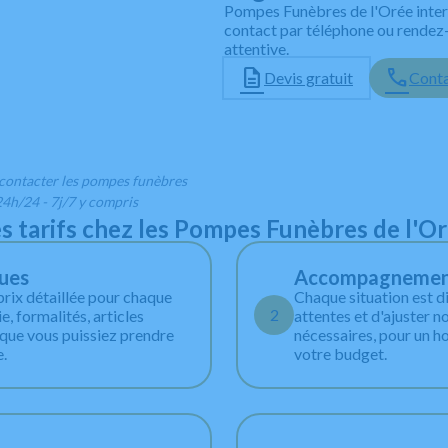
Pompes Funèbres de l'Orée inter
contact par téléphone ou rendez
attentive.
Devis gratuit
Conta
 contacter les pompes funèbres
24h/24 - 7j/7 y compris
s tarifs chez les Pompes Funèbres de l'O
ques
Accompagnement i
prix détaillée pour chaque
Chaque situation est d
2
, formalités, articles
attentes et d'ajuster n
n que vous puissiez prendre
nécessaires, pour un h
e.
votre budget.