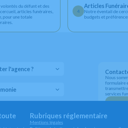
Articles Funérair
volontés du défunt et des
4
ercueil, articles funéraires,
Notre éventail de cercu
e, pour une totale
budgets et préférences
raires.
er l'agence ?
Contacte
Nous sommes
formulaire 
transmettre 
émonie
services fun
atives à finaliser ?
toute
Rubriques réglementaire
Mentions légales