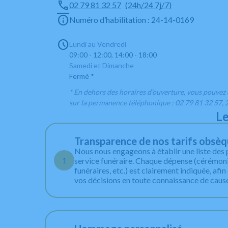
02 79 81 32 57
(24h/24 7j/7)
Numéro d’habilitation : 24-14-0169
Lundi au Vendredi
09:00 - 12:00, 14:00 - 18:00
Samedi et Dimanche
Fermé *
* En dehors des horaires d’ouverture, vous pouvez
sur la permanence téléphonique : 02 79 81 32 57, 
dimanches et jours fériés.
Le
Transparence de nos tarifs obsè
Nous nous engageons à établir une liste des 
1
service funéraire. Chaque dépense (cérémonie
funéraires, etc.) est clairement indiquée, afi
vos décisions en toute connaissance de caus